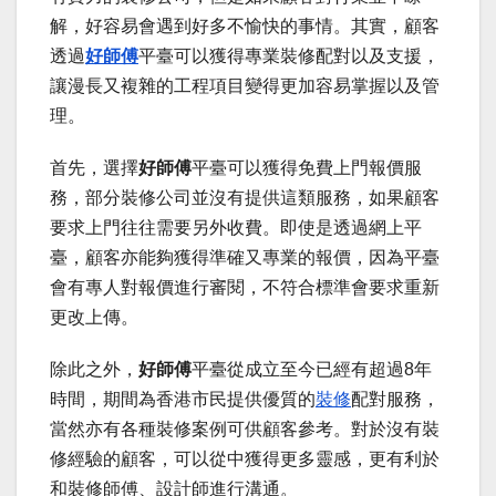
解，好容易會遇到好多不愉快的事情。其實，顧客
透過
好師傅
平臺可以獲得專業裝修配對以及支援，
讓漫長又複雜的工程項目變得更加容易掌握以及管
理。
首先，選擇
好師傅
平臺可以獲得免費上門報價服
務，部分裝修公司並沒有提供這類服務，如果顧客
要求上門往往需要另外收費。即使是透過網上平
臺，顧客亦能夠獲得準確又專業的報價，因為平臺
會有專人對報價進行審閱，不符合標準會要求重新
更改上傳。
除此之外，
好師傅
平臺從成立至今已經有超過8年
時間，期間為香港市民提供優質的
裝修
配對服務，
當然亦有各種裝修案例可供顧客參考。對於沒有裝
修經驗的顧客，可以從中獲得更多靈感，更有利於
和裝修師傅、設計師進行溝通。