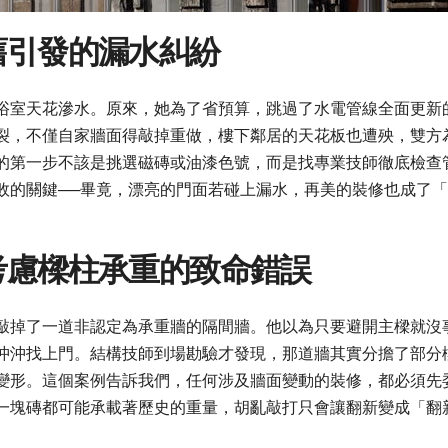
舊引發的漏水糾紛
浴室天花滲水。原來，她為了省預算，跳過了水電管線全面更新
裂，不僅自家牆面得敲掉重做，樓下鄰居的天花板也遭殃，雙方
的第一步不該是挑選磁磚或油漆色號，而是找專業技師徹底檢查
敗的關鍵──畢竟，漂亮的門面若碰上漏水，再美的裝修也成了
考慮樑柱承重的致命錯誤
敲掉了一道非認定為承重牆的隔間牆。他以為只要避開主樑就沒
沖沖找上門。結構技師到場勘驗才發現，那道牆其實分擔了部分
變形。這個案例告訴我們，任何涉及牆面變動的裝修，都必須先
一塊磚都可能承載著歷史的重量，胡亂敲打只會讓翻新變成「翻