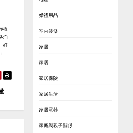
婚禮用品
飾板
室內裝修
略消
。好
家居
尚」
家居
家居保險
懂
家居生活
家居電器
家庭與親子關係