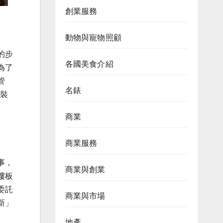
創業服務
動物與寵物照顧
的步
各國美食介紹
為了
管
名錶
「裝
商業
商業服務
事，
商業與創業
樓板
委託
商業與市場
新」
地產