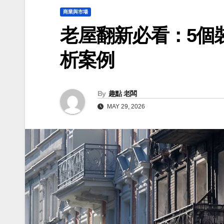
商業與市場
老屋翻新必看：5個
析案例
By
趣點 老闆
MAY 29, 2026