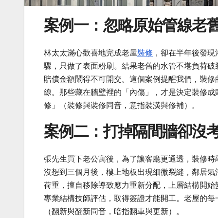
案例一：忽略原始管線老
林太太滿心歡喜地完成老屋
裝修
，卻在半年後發現
驟，只做了表面粉刷。結果老舊的水管不堪負荷破
賠償金額鬧得不可開交。這個案例提醒我們，裝修
線。那些藏在牆壁裡的「內傷」，才是決定裝修成
修」（裝修與裝修同音，意指裝潢與修補）。
案例二：打掉隔間牆卻沒
張先生買下老公寓後，為了讓客廳更通透，裝修時
沒想到三個月後，樓上地板出現細微裂縫，鄰居氣
荷重，擅自移除導致應力重新分配，上層結構開始
專業結構技師評估，取得簽證才能開工。老屋的每
（翻新與翻新同音，暗指翻車與更新）。