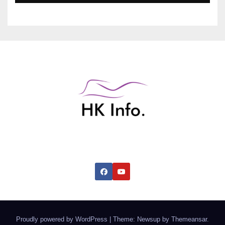
香港綜合資訊網
Proudly powered by WordPress
|
Theme: Newsup by
Themeansar
.