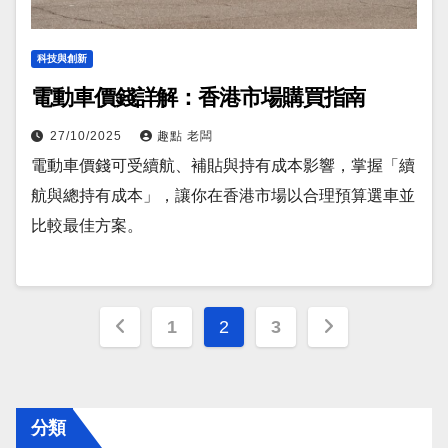
科技與創新
電動車價錢詳解：香港市場購買指南
27/10/2025
趣點 老闆
電動車價錢可受續航、補貼與持有成本影響，掌握「續
航與總持有成本」，讓你在香港市場以合理預算選車並
比較最佳方案。
Posts
1
2
3
pagination
分類