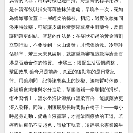
厲害的武器，用錯時機也是白搭。痔瘡膏的標準用法，
是在清潔後以指尖薄薄塗抹於患處，早晚各一次，宛如
為嬌嫩部位蓋上一層輕柔的棉被。切記，過度依賴如同
濫用特效藥，可能讓皮膚逐漸萎縮或產生耐藥性，反倒
讓問題更糾結。智慧的作法是：在症狀初起的黃金時刻
立刻行動，不要等到「火山爆發」才慌張搶救。冷靜評
估頻率，若三天未見緩解，就該重新審視這款痔瘡膏香
港是否適合你的體質。 步驟三：搭配生活習慣調整，
鞏固效果 藥膏只是前鋒，真正的後勤靠的是日常紀
律。用藥期間，記得讓餐桌上的辣椒、酒精暫時休假，
多請膳食纖維與水分進駐，幫腸道鋪一條順暢的滑梯。
衛生習慣上，溫水坐浴比濕紙巾溫柔百倍，能讓藥效更
深入發揮。同時，別讓屁股長時間黏在椅子上——每小
時起身走動，促進血液循環，才是鞏固療效的王道。若
療程結束仍不見起色，請放下執著，冷靜尋求專業醫生