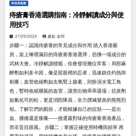
科技與創新
痔瘡膏香港選購指南：冷靜解讀成分與使
用技巧
27/05/2026
趣點 老闆
步驟一：認識痔瘡膏的常見成分與作用 踏入香港藥
房，架上琳瑯滿目的痔瘡膏香港選擇，彷彿一場成分的
武林大會。冷靜解讀標籤，你會發現幾位常客：局部麻
醉劑如利多卡因，像是屁股裡的忍者，迅速鎮住灼熱與
刺癢；血管收縮劑如去氧腎上腺素，則扮演水電工角
色，暫時收縮腫脹的血管，讓突出物乖乖退場；抗炎劑
如氫化可的松，更是消防隊員，全力撲滅發炎的熊熊烈
焰。了解它們的戲份，才能根據自己的症狀——是出
血、腫痛還是瘙癢——挑選最對味的痔瘡膏香港產品，
而非盲目跟風。 步驟二：掌握正確使用時機與頻率 再