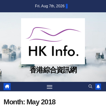
Skip
Fri. Aug 7th, 2026
to
content
香港綜合資訊網
Month:
May 2018