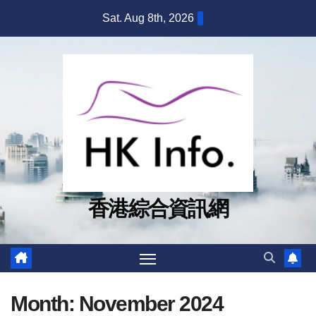
Skip
Sat. Aug 8th, 2026
to
content
香港綜合資訊網
Month:
November 2024